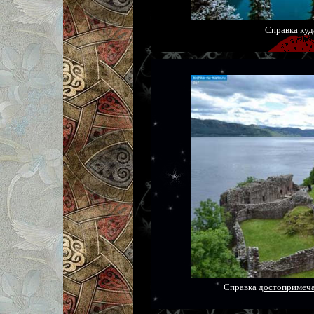
Справка
куд
Справка
достопримеча